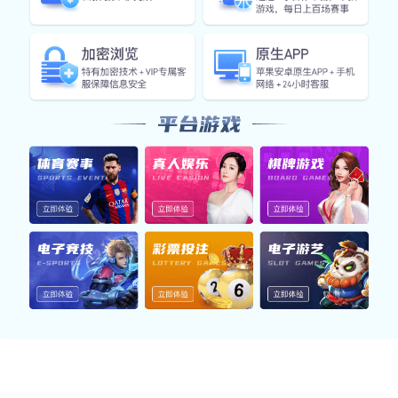
相比之下，凯尔特人在本赛季初期遇到了一些困难。他们虽
然拥有强大的阵容，但整体发挥却未能达到预期。面对即将
到来的与雷霆队的较量，凯尔特人面临着巨大的心理压力，
需要克服各种外部及内部因素所带来的挑战。
团队中的一些明星球员在关键时刻未能稳定发挥，让球队陷
入困境。此外，由于赛季初期的一些失利，球队士气受到了
一定影响，这无疑加大了接下来的比赛压力。在这样的情况
下，如何调整心态、重整旗鼓将是凯尔特人必须面对的重要
课题。
教练需要采取有效措施来帮助球员缓解压力，包括改变训练
方式，提高心理辅导等。同时，在战术层面上，也需要根据
当前形势进行适当调整，以增强团队凝聚力，提高整体竞技
水平。这一系列措施如果落实到位，将有助于凯尔特人在重
要时刻展现出更好的竞技状态。