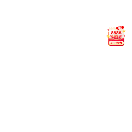
除了个人表现之外，还有许多其他因素也可能影响最终结
果，例如裁判判罚、伤病情况以及临场气候等。这些不可预
测因素随时都有可能改变比赛走向，因此，各方必须做好充
分准备，以迎接各种挑战，从而确保自己不被突发状况所左
右。
总结：
综上所述，本周三即将举行的一场竞彩篮球赛事中，雷霆与
凯尔特人的碰撞无疑吸引了众多关注。随着雷霆状态火热以
及凯尔特人的压力不断增大，这不仅仅是一场普通赛事，更
是一场智慧与勇气之间的大比拼。各自阵营都需认真思考如
何最大程度发挥自身优势，同时克服潜在威胁，以争取胜利
为目标。
false作为焦点，无论最终结果如何，此役必然将在双方未来
发展过程中留下深刻印记。不论你支持哪一方，都期待看到