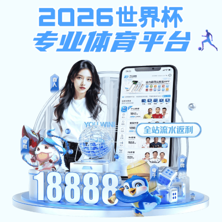
注册入口
华体会体育
· 体育观看更便
捷
连接你的赛事视野，打造球迷专属的数字主场。
华体会体
育网页版
提供多终端支持、高清视频、 实时比分与赛事推
荐，让你随时随地畅享体育内容。
网页端入口