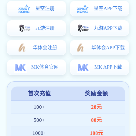
首页
体育热讯
正文
在最近的一场比赛中，齐麟的表现令人失望，他的状态低
迷，整个比赛过程中失误频繁。齐麟在9次投篮中仅命中3
球，总共得到17分，同时贡献了1个篮板、1次助攻和1次抢
断。这一数据虽然看似还算可观，但实际上反映出他在进攻
端的效率极低，以及在场上的决策失误。本文将从四个方面
来详细分析齐麟本场比赛不佳表现的原因，包括他的投篮状
态、心理因素、战术执行以及对球队整体的影响，以期为读
者提供更全面的理解。
1、投篮状态不佳
首先，从投篮状态来看，齐麟本场比赛显然没有找到手感。
9次出手仅命中3球，这样的命中率无法支持球队取得胜利。
在篮球比赛中，得分能力直接影响到球队的整体表现，而齐