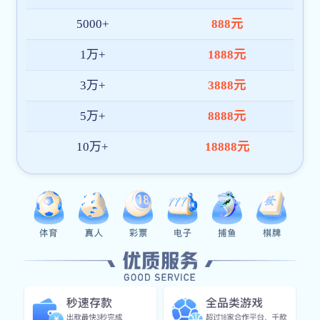
麟作为重要得分点之一，他的不稳定性让人感到担忧。
其次，齐麟在比赛中的投篮选择也存在问题。他有几次出手
是在防守压力下进行的急停跳投，这不仅降低了他命中的概
率，也浪费了宝贵的进攻时间。合理的出手选择是提高命中
率的重要因素，而齐麟在这一点上显然欠缺经验。
最后，即使是自由球线上的罚球，他也未能展现应有水平。
这种情况说明他不仅仅是进攻端的问题，甚至可能涉及到技
术层面的不足。如果不能解决这些基本问题，齐麟未来的发
展将会受到很大限制。
2、心理因素影响
除了技术层面的问题外，心理因素也是导致齐麟状态不佳的
重要原因。在高强度的比赛环境下，运动员往往会受到巨大
的心理压力，这种压力能够直接影响他们的表现。对于年轻