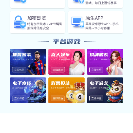
选手来说，这种压力尤其明显，他们需要更加成熟地应对各
种挑战。
另外，在赛季初期，如果队伍处于连败或低迷阶段，球员们
容易陷入自我怀疑之中。特别是在关键时刻，一些年轻球员
可能会由于紧张而出现失误，从而形成恶性循环。齐麟如果
无法克服这种心态，将难以在竞争激烈的环境中脱颖而出。
最后，在面对媒体和观众时，运动员常常需要承担额外责任
感。如果他们未能达到预期目标，就可能遭受舆论压力。这
种情况下，如果无法调整心态，很容易进一步加重心理负
担，使得表现更加糟糕。
3、战术执行不力
再者，本场比赛中的战术执行也是影响齐麟发挥的重要因
素。在团队篮球中，每个球员都必须严格遵循教练制定的战