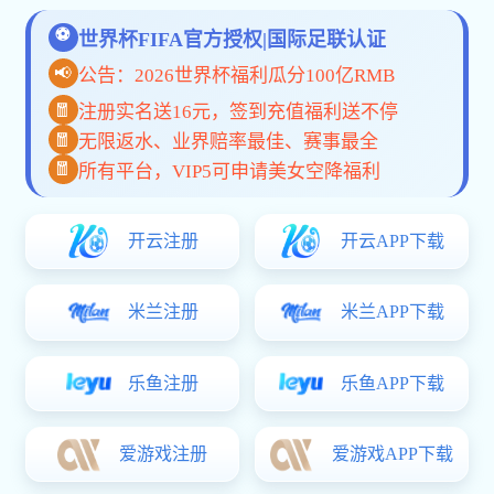
下载APP
爱德华兹表现受限17投仅中6罚球命中
率低迷失误频繁贡献19分
2026-05-19 23:33
阅读 40 次