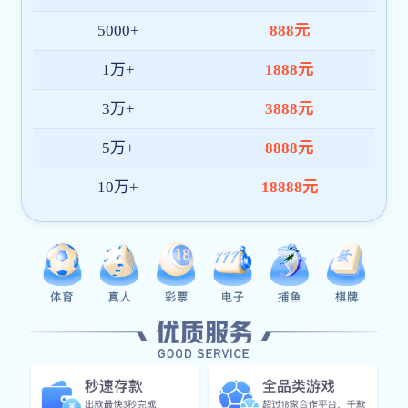
此外，在面对对方防守时，爱德华兹似乎过于依赖外线投
射，而忽视了内线突破的重要性。这样的战术选择使得他的
命中率受到很大影响，自然也限制了球队整体进攻效率。尤
其是在关键时刻，他未能把握住机会，使得球队错失良机。
总之，爱德华兹需要更加注重自身的篮球智商，提高对比赛
形势的判断，以便更好地做出投篮选择，从而提升自己的命
中率和为球队创造更多得分机会。
2、罚球表现不佳
罚球是篮球比赛中的重要环节，而爱德华兹在这方面的表现
同样不尽人意。在多次造犯规后，他站上罚球线，却未能如
愿将球送入篮筐，这直接影响了他的整体得分。在整场比赛
中，其罚球命中率低迷，让人感到十分失望。