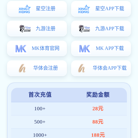
首页
体育热讯
正文
在近期的一场比赛中，爱德华兹的表现引起了广泛关注。他
在17次投篮中仅仅命中了6球，罚球命中率低迷，并且在比
赛中频繁出现失误，仅贡献19分。本文将从四个方面详细分
析爱德华兹的表现受限的原因，包括投篮选择与命中率、罚
球表现、失误情况以及对球队影响等方面，旨在深入探讨他
的状态与未来发展潜力。
1、投篮选择与命中率
爱德华兹在本场比赛中的投篮选择显得相对保守，他在场上
的进攻方式和节奏并没有找到最佳状态。虽然他展现了一定
的攻击能力，但多数情况下却难以打破防线，导致了17次出
手只有6次成功。这不仅反映出他个人技术的不足，也显示
出在面临强大防守时，他缺乏有效的应变能力。