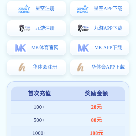
首页
体育热讯
正文
近日，马德里竞技足球俱乐部（马竞）正式揭晓了其国王杯
决赛的海报，而这张海报的亮点无疑是阿尔瓦雷斯与朱利亚
诺·西蒙尼的携手出镜。作为球队的重要球员，他们不仅在场
上表现出色，更为球队的形象增添了不少光彩。本文将从四
个方面对这一事件进行详细阐述，包括海报设计理念、阿尔
瓦雷斯与朱利亚诺·西蒙尼的个人魅力、他们在球队中的角色
以及海报发布对球迷和球队士气的影响。通过这些角度，我
们可以更全面地理解此次海报揭晓的重要性及其背后的故
事。
1、海报设计理念
国王杯决赛海报的设计理念体现了马竞一贯以来追求激情和
胜利的精神。海报中采用了鲜明的色彩和动感十足的构图，