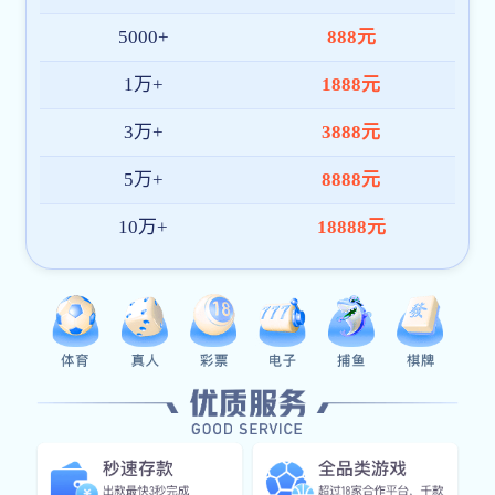
旨在传达出比赛日临近时那种蓬勃向上的气氛。尤其是在当
前这个关键时刻，吸引观众眼球的视觉效果显得尤为重要。
此外，设计师巧妙地运用了马竞传统红白色调，使得整张海
报既保留了团队特色，又散发出一种战斗气息。这种设计不
仅展示了球队文化，也让球迷们对即将到来的决赛充满期
待。在这张海报中，每一个元素都经过深思熟虑，以确保能
够激发起支持者们内心深处对于胜利渴望。
最后，阿尔瓦雷斯和朱利亚诺·西蒙尼作为两位核心球员，在
这张海报中被突出显示，不仅是为了强调他们各自的重要
性，更是希望借此传递团队协作精神。他们并肩而立，共同
展现出团结一致、勇往直前的态度，这也正是马竞一直以来
所秉持的价值观。
2、阿尔瓦雷斯与朱利亚诺·西蒙尼魅力