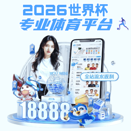
注册入口
华体会体育
· 体育观看更便
捷
连接你的赛事视野，打造球迷专属的数字主场。
华体会体
育网页版
提供多终端支持、高清视频、 实时比分与赛事推
荐，让你随时随地畅享体育内容。
网页端入口