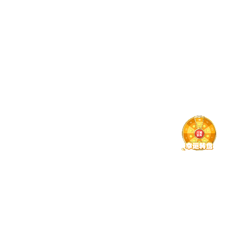
3、他们在球队中的角色
阿尔瓦雷斯在马竞的位置主要集中于前锋，他凭借灵活机动
的跑位为球队创造机会，并频繁参与进攻。在教练组制定战
术时，他常常被视为关键棋子之一，通过他的速度与技巧来
撕开对方防线。从某种程度上来说，他已经成为当今马竞不
可或缺的一部分。
而朱利亚诺·西蒙尼则担任中场组织者，负责调节进攻节奏和
防守布局。他具备强大的控球能力，能够有效地串联起全
队，并根据现场情况做出迅速反应。此外，他还承担着指导
年轻队员成长的重要职责，让整个团队保持稳定的发展势
头。
综合来看，两名球员在不同位置上发挥着各自独特而又互补
的重要作用，使得整体阵容愈加完整。当他们共同站在国王
杯决赛海报上时，也进一步强化了这种相辅相成关系，并展