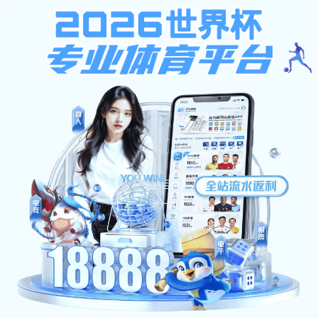
注册入口
华体会体育
· 体育观看更便
捷
连接你的赛事视野，打造球迷专属的数字主场。
华体会体
育网页版
提供多终端支持、高清视频、 实时比分与赛事推
荐，让你随时随地畅享体育内容。
网页端入口