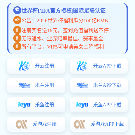
下载APP
海港换人引发混乱场边显示错误卢永涛
被换下实为刘祝润
2026-06-02 02:05
阅读 43 次