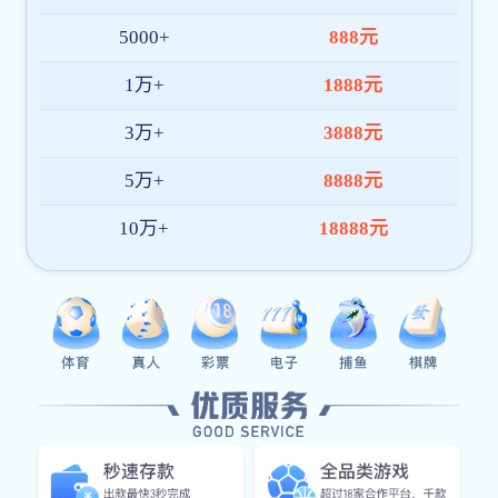
局，因此准确无误地执行换人程序显得尤为重要。
然而，在实际操作中，由于各种突发因素，如裁判的判罚、
运动员状态变化等，都可能导致教练需要临时做出调整。因
此，每一名工作人员，包括教练组和替补席球员，都必须充
分理解并遵循相关规则，以避免因沟通不畅而造成的不必要
混乱。
此次海港队事件中的失误恰恰暴露了对这一规则理解不足的
问题。如果在关键时刻能够更好地把握换人的流程，就不会
出现如此尴尬的局面，对整个比赛节奏也不会产生负面影
响。
2、信息传递的准确性
在现代足球比赛中，信息传递无疑是确保赛事顺利进行的重
要环节。无论是来自现场工作人员的信息更新，还是通过技