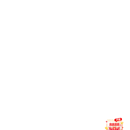
从长远来看，此次海港队由于错误换人引发的问题，对球队
内部氛围及士气都有一定影响。一方面，这样的小失误容易
使球员产生不安定感，让他们在接下来的比赛中无法充分发
挥；另一方面，也可能使教练组受到质疑，从而影响决策信
心。
此外，对于俱乐部形象来说，这样的不当处理也难免会让外
界对其专业程度有所怀疑。在竞争激烈的联赛环境中，一个
小失误就有可能转化为更大的危机。因此，加强内部培训，
提高工作人员素质，是俱乐部必须面对的问题。
最终，希望通过这次事件能够促使各级别俱乐部更加重视细
节管理与团队协作，以防止类似情况再次发生，为球迷呈现
更加精彩和顺畅的赛事体验。
总结：
综上所述，“海港换人引发混乱”这一事件揭示了足球赛事组